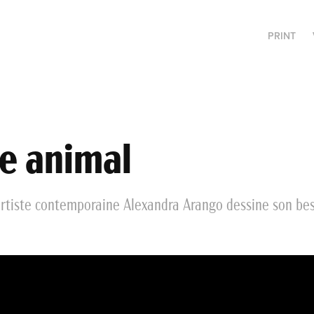
PRINT
re animal
artiste contemporaine Alexandra Arango dessine son bes